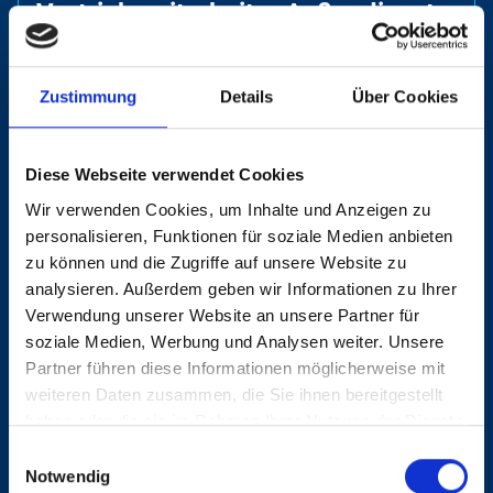
Vertriebsmitarbeiter Außendienst
(m/w/d)
Zustimmung
Details
Über Cookies
Region: Hamburg
Nummer: 2541
Diese Webseite verwendet Cookies
Disposition nationaler Nah- und
Wir verwenden Cookies, um Inhalte und Anzeigen zu
Fernverkehr (m/w/d)
personalisieren, Funktionen für soziale Medien anbieten
zu können und die Zugriffe auf unsere Website zu
Region: Schleswig-
Nummer: 2532
analysieren. Außerdem geben wir Informationen zu Ihrer
Holstein
Verwendung unserer Website an unsere Partner für
soziale Medien, Werbung und Analysen weiter. Unsere
Partner führen diese Informationen möglicherweise mit
Disponent Nahverkehr (m/w/d)
weiteren Daten zusammen, die Sie ihnen bereitgestellt
haben oder die sie im Rahmen Ihrer Nutzung der Dienste
Region: Thüringen
Nummer: 2521
gesammelt haben.
Einwilligungsauswahl
Notwendig