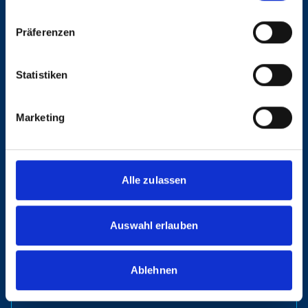
Senior Sales Executive (m/w/d)
Präferenzen
Region: Hamburg
Nummer: 2518
Statistiken
Abteilungsleitung See Export Consol
Marketing
(m/w/d)
Region: Hamburg
Nummer: 2517
Alle zulassen
Operations Specialist (m/w/d)
Auswahl erlauben
Region: Hamburg
Nummer: 2507
Ablehnen
Niederlassungsleitung (m/w/d)