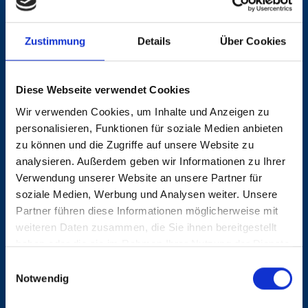
Key Account Manager (m/w/d)
Region: Hamburg
Nummer: 2668
Zustimmung
Details
Über Cookies
Leitung für die Systemverkehre
Diese Webseite verwendet Cookies
(m/w/d)
Wir verwenden Cookies, um Inhalte und Anzeigen zu
personalisieren, Funktionen für soziale Medien anbieten
Region: Bremen
Nummer: 2667
zu können und die Zugriffe auf unsere Website zu
analysieren. Außerdem geben wir Informationen zu Ihrer
Verwendung unserer Website an unsere Partner für
Disponent (m/w/d)
soziale Medien, Werbung und Analysen weiter. Unsere
Partner führen diese Informationen möglicherweise mit
Region: Bremen
Nummer: 2666
weiteren Daten zusammen, die Sie ihnen bereitgestellt
haben oder die sie im Rahmen Ihrer Nutzung der Dienste
gesammelt haben.
Einwilligungsauswahl
Sachbearbeitung Zollabteilung
Notwendig
(m/w/d)