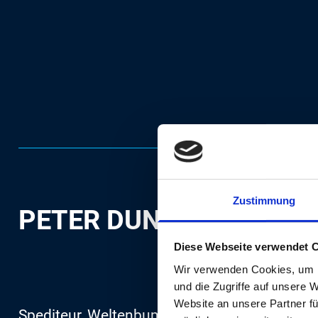
Zustimmung
PETER DUNKEL
Diese Webseite verwendet 
„Der Mensch ist ke
Wir verwenden Cookies, um I
und die Zugriffe auf unsere 
Website an unsere Partner fü
Spediteur, Weltenbummler und Technik-Nerd: