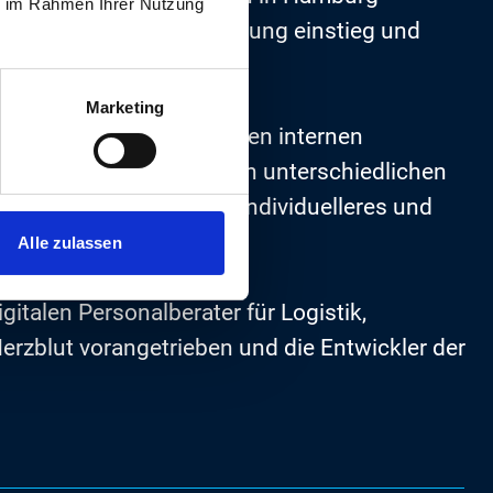
ie im Rahmen Ihrer Nutzung
burg in die Personalberatung einstieg und
Marketing
 Kommunikation und bei den internen
 ergänzten sich mit ihren unterschiedlichen
Branche auf ein neues, individuelleres und
Alle zulassen
italen Personalberater für Logistik,
Herzblut vorangetrieben und die Entwickler der