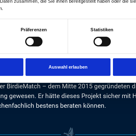
 Daten zusammen, die Sie ihnen bereitgestellt haben oder die s
Japan und später in Österreich, bevor er in Ham
n.
Präferenzen
Statistiken
nicht nur in der Beratung, sondern auch in der
aufgestellt war. Peter Dunkel und Bernd Vögele
emeinsames Ziel, die Personalberatung in ihrer 
daher schnell erreicht.
Auswahl erlauben
nter BirdieMatch – dem Mitte 2015 gegründeten dig
ng gewesen. Er hätte dieses Projekt sicher mit 
chenfachlich bestens beraten können.