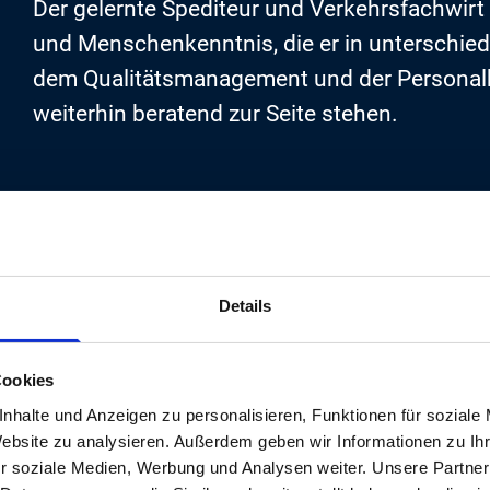
Der gelernte Spediteur und Verkehrsfachwirt 
und Menschenkenntnis, die er in unterschied
dem Qualitätsmanagement und der Persona
weiterhin beratend zur Seite stehen.
Details
Cookies
ine Maschine – aber ohne moderne Technik läuf
nhalte und Anzeigen zu personalisieren, Funktionen für soziale
Website zu analysieren. Außerdem geben wir Informationen zu I
r soziale Medien, Werbung und Analysen weiter. Unsere Partner
 Peter Dunkel arbeitete nach seiner Ausbildun