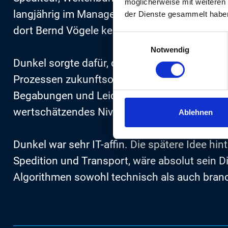
möglicherweise mit weiteren
langjährig im Management für Speditionen in 
der Dienste gesammelt habe
dort Bernd Vögele kennenlernte.
Einwilligungsauswahl
Notwendig
Dunkel sorgte dafür, dass DVA von Anfang an 
Prozessen zukunftsorientiert und wegweisend 
Begabungen und Leidenschaften perfekt. Ihr g
wertschätzendes Niveau zu heben, hatten sie 
Ablehnen
Dunkel war sehr IT-affin. Die spätere Idee hi
Spedition und Transport, wäre absolut sein Di
Algorithmen sowohl technisch als auch bran