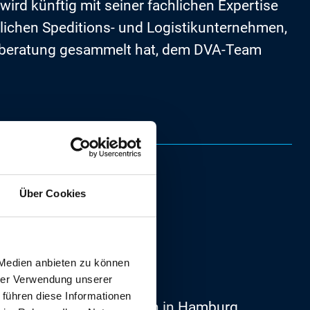
wird künftig mit seiner fachlichen Expertise
lichen Speditions- und Logistikunternehmen,
lberatung gesammelt hat, dem DVA-Team
Über Cookies
t der Laden nicht!“
 Medien anbieten zu können
hrer Verwendung unserer
 führen diese Informationen
g zum Speditionskaufmann in Hamburg