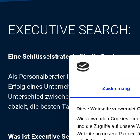
EXECUTIVE SEARCH:
Eine Schlüsselstrategie für die Gewinnung 
Als Personalberater in der heutigen dynamis
Erfolg eines Unternehmens hat. Besonders in
Zustimmung
Unterschied zwischen Erfolg und Misserfolg a
abzielt, die besten Talente für Führungsposit
Diese Webseite verwendet 
Wir verwenden Cookies, um I
und die Zugriffe auf unsere 
Website an unsere Partner fü
Was ist Executive Search?