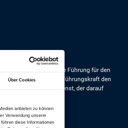
deutung, die eine starke Führung für den
erbs kann die richtige Führungskraft den
Über Cookies
 ein spezialisierter Dienst, der darauf
 Medien anbieten zu können
hrer Verwendung unserer
 führen diese Informationen