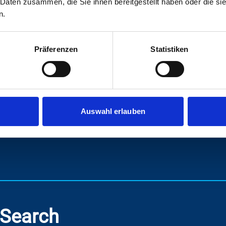
 Daten zusammen, die Sie ihnen bereitgestellt haben oder die s
n.
de Positionen genannt, ist ein hochgradig fokussi
allgemeine Rekrutierungsansätze oft eine gro
Präferenzen
Statistiken
ielt Executive Search darauf ab, gezielt die Elit
ositionen und Schlüsselrollen, bei denen spezif
Auswahl erlauben
 Search