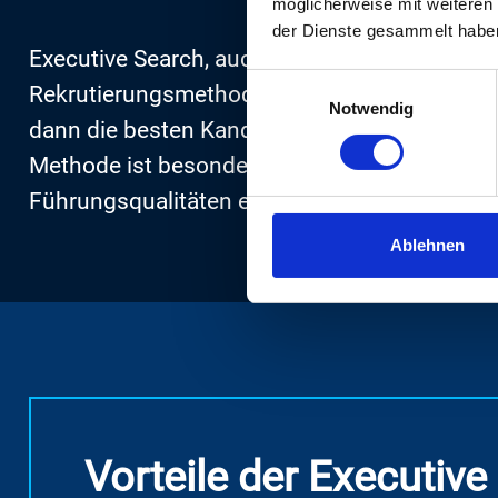
möglicherweise mit weiteren
der Dienste gesammelt habe
Executive Search, auch Headhunting für leiten
Einwilligungsauswahl
Rekrutierungsmethoden hinausgeht. Während 
Notwendig
dann die besten Kandidaten herauszufiltern, z
Methode ist besonders effektiv für Führungsp
Führungsqualitäten entscheidend sind.
Ablehnen
Vorteile der Executive