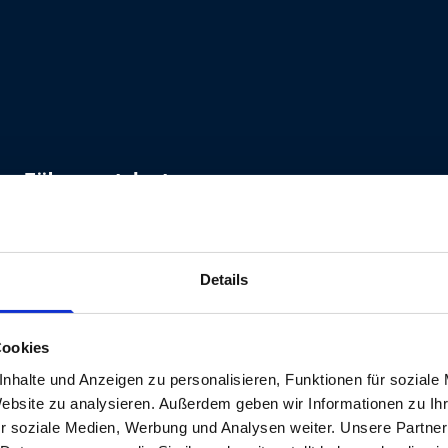
von Führungstalenten
chen Geschäftswelt verstehen wir die immense Be
 Zeiten raschen Wandels und intensiven Wettbew
Details
usmachen. Hier kommt Executive Search ins Spiel,
ionen zu identifizieren und zu gewinnen.
Cookies
nhalte und Anzeigen zu personalisieren, Funktionen für soziale
Website zu analysieren. Außerdem geben wir Informationen zu I
r soziale Medien, Werbung und Analysen weiter. Unsere Partner