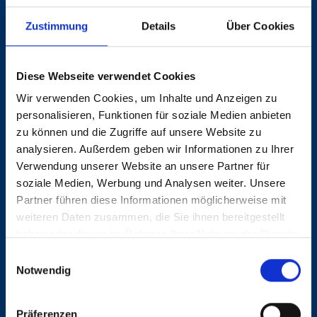
Glück erfahren wie wir. Wir alle sind anfällig
Zustimmung
Details
Über Cookies
für die unvorhersehbaren Wendungen des
Schicksals, die uns von einem Moment auf
Diese Webseite verwendet Cookies
den anderen aus der Bahn werfen können,
Wir verwenden Cookies, um Inhalte und Anzeigen zu
unsere Existenz bedrohen und uns in
personalisieren, Funktionen für soziale Medien anbieten
scheinbar unüberwindbare Nöte stürzen
zu können und die Zugriffe auf unsere Website zu
analysieren. Außerdem geben wir Informationen zu Ihrer
können. In solchen Momenten bedeutet
Verwendung unserer Website an unsere Partner für
Unterstützung oft den Unterschied zwischen
soziale Medien, Werbung und Analysen weiter. Unsere
Hoffnung und Verzweiflung, zwischen
Partner führen diese Informationen möglicherweise mit
weiteren Daten zusammen, die Sie ihnen bereitgestellt
Überleben und Untergang.
haben oder die sie im Rahmen Ihrer Nutzung der Dienste
gesammelt haben.
Einwilligungsauswahl
Wir glauben fest daran, dass jeder von uns,
Notwendig
wenn er nur seine Hand ausstreckt, einen
bedeutsamen Unterschied machen kann.
Präferenzen