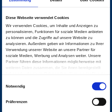
Leitung Ausgang (m/w/d)
Region: Bremen
Nummer: 2630
Diese Webseite verwendet Cookies
Wir verwenden Cookies, um Inhalte und Anzeigen zu
Controller (m/w/d)
personalisieren, Funktionen für soziale Medien anbieten
zu können und die Zugriffe auf unsere Website zu
Region: Berlin
Nummer: 2628
analysieren. Außerdem geben wir Informationen zu Ihrer
Verwendung unserer Website an unsere Partner für
soziale Medien, Werbung und Analysen weiter. Unsere
Außendienstmitarbeiter
Partner führen diese Informationen möglicherweise mit
weiteren Daten zusammen, die Sie ihnen bereitgestellt
Landverkehre (m/w/d)
haben oder die sie im Rahmen Ihrer Nutzung der Dienste
gesammelt haben.
Region: Bremen
Nummer: 2626
Einwilligungsauswahl
Notwendig
Exportleitung Seefracht (m/w/d)
Präferenzen
Region: Hamburg
Nummer: 2623