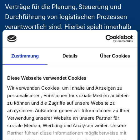
Verträge für die Planung, Steuerung und
Durchführung von logistischen Prozessen
verantwortlich sind. Hierbei spielt innerhalb
der Lieferkette, also der Supply-Chain, die
Lagerlogistik eine wesentliche Rolle.
Zustimmung
Details
Über Cookies
Die Lagerlogistik beinhaltet alle Prozesse
und Aktivitäten, die mit der effizienten
Diese Webseite verwendet Cookies
Verwaltung, Organisation und Bewegung
Wir verwenden Cookies, um Inhalte und Anzeigen zu
personalisieren, Funktionen für soziale Medien anbieten
von Waren in Lagern verbunden sind. Das
zu können und die Zugriffe auf unsere Website zu
umfasst die Lagerung, Kommissionierung,
analysieren. Außerdem geben wir Informationen zu Ihrer
Verpackung und den Versand von
Verwendung unserer Website an unsere Partner für
soziale Medien, Werbung und Analysen weiter. Unsere
Produkten, um eine reibungslose
Partner führen diese Informationen möglicherweise mit
Versorgungskette sicherzustellen.