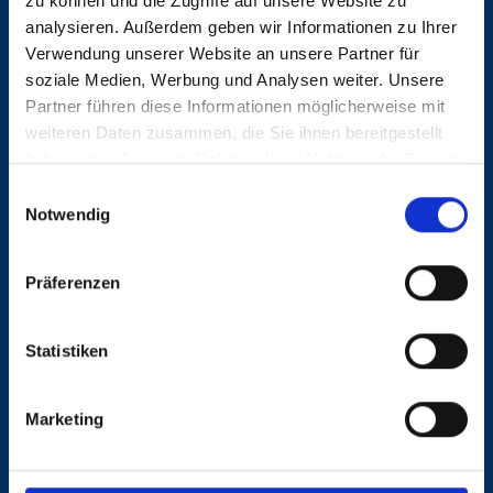
zu können und die Zugriffe auf unsere Website zu
analysieren. Außerdem geben wir Informationen zu Ihrer
Verwendung unserer Website an unsere Partner für
soziale Medien, Werbung und Analysen weiter. Unsere
Partner führen diese Informationen möglicherweise mit
weiteren Daten zusammen, die Sie ihnen bereitgestellt
KONTAKT
haben oder die sie im Rahmen Ihrer Nutzung der Dienste
gesammelt haben.
Einwilligungsauswahl
Notwendig
Dunkel, Vögele & Associates GmbH
Mittelweg 14
Präferenzen
20148 Hamburg
Statistiken
040 413 275 30
dva@dunkelvoegele.de
Marketing