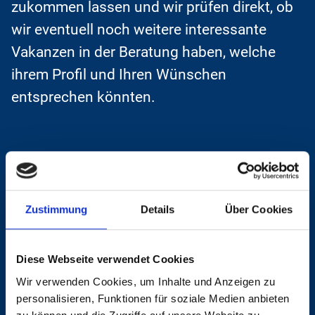
zukommen lassen und wir prüfen direkt, ob
wir eventuell noch weitere interessante
Vakanzen in der Beratung haben, welche
ihrem Profil und Ihren Wünschen
entsprechen könnten.
Haben Sie Interesse oder noch Fragen zu
dieser Vakanz? Kontaktieren Sie uns
Zustimmung
Details
Über Cookies
jederzeit gerne direkt.
Jetzt online bewerben
Diese Webseite verwendet Cookies
Wir verwenden Cookies, um Inhalte und Anzeigen zu
Anzeige mit Freunden teilen
personalisieren, Funktionen für soziale Medien anbieten