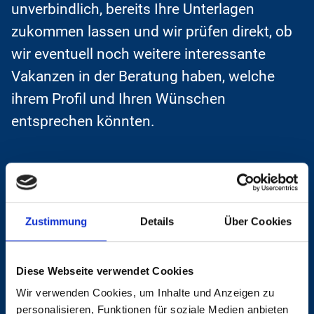
unverbindlich, bereits Ihre Unterlagen
zukommen lassen und wir prüfen direkt, ob
wir eventuell noch weitere interessante
Vakanzen in der Beratung haben, welche
ihrem Profil und Ihren Wünschen
entsprechen könnten.
Haben Sie Interesse oder noch Fragen zu
dieser Vakanz? Kontaktieren Sie uns
Zustimmung
Details
Über Cookies
jederzeit gerne direkt.
Diese Webseite verwendet Cookies
Jetzt online bewerben
Wir verwenden Cookies, um Inhalte und Anzeigen zu
personalisieren, Funktionen für soziale Medien anbieten