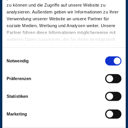
Anzeige mit Freunden teilen
zu können und die Zugriffe auf unsere Website zu
analysieren. Außerdem geben wir Informationen zu Ihrer
Verwendung unserer Website an unsere Partner für
soziale Medien, Werbung und Analysen weiter. Unsere
Partner führen diese Informationen möglicherweise mit
weiteren Daten zusammen, die Sie ihnen bereitgestellt
haben oder die sie im Rahmen Ihrer Nutzung der Dienste
KONTAKT
gesammelt haben.
Einwilligungsauswahl
Notwendig
Dunkel, Vögele & Associates GmbH
Mittelweg 14
Präferenzen
20148 Hamburg
Statistiken
040 413 275 30
Marketing
dva@dunkelvoegele.de