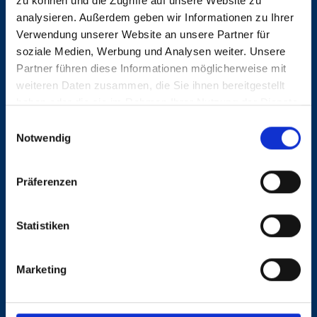
zu können und die Zugriffe auf unsere Website zu
analysieren. Außerdem geben wir Informationen zu Ihrer
Verwendung unserer Website an unsere Partner für
soziale Medien, Werbung und Analysen weiter. Unsere
Partner führen diese Informationen möglicherweise mit
weiteren Daten zusammen, die Sie ihnen bereitgestellt
KONTAKT
haben oder die sie im Rahmen Ihrer Nutzung der Dienste
gesammelt haben.
Einwilligungsauswahl
Notwendig
Dunkel, Vögele & Associates GmbH
Mittelweg 14
Präferenzen
20148 Hamburg
Statistiken
040 413 275 30
dva@dunkelvoegele.de
Marketing