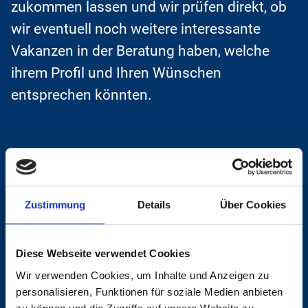
zukommen lassen und wir prüfen direkt, ob
wir eventuell noch weitere interessante
Vakanzen in der Beratung haben, welche
ihrem Profil und Ihren Wünschen
entsprechen könnten.
Haben Sie Interesse oder noch Fragen zu
dieser Vakanz? Kontaktieren Sie uns
Zustimmung
Details
Über Cookies
jederzeit gerne direkt.
Jetzt online bewerben
Diese Webseite verwendet Cookies
Wir verwenden Cookies, um Inhalte und Anzeigen zu
Anzeige mit Freunden teilen
personalisieren, Funktionen für soziale Medien anbieten